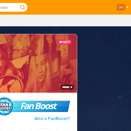
Fan Boost
Што е FanBoost?