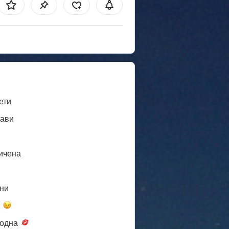
ети
ави
ичена
ни
а
одна