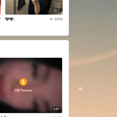
1
🩵🩵.
7
6068
200 Токени
1:07