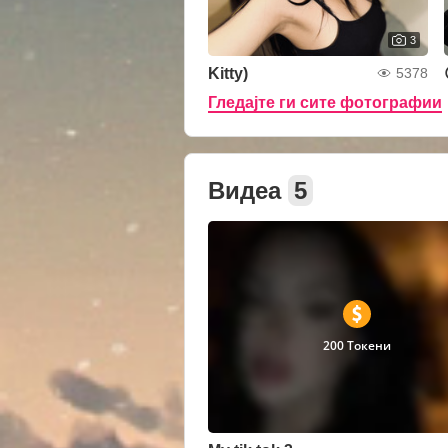
3
Kitty)
5378
Гледајте ги сите фотографии
Видеа
5
200 Токени