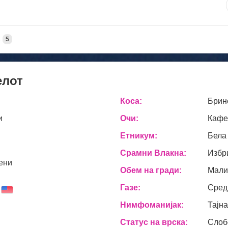
А
5
елот
Коса:
Брин
и
Очи:
Кафе
Етникум:
Бела
Срамни Влакна:
Избр
ени
Обем на гради:
Мали
Газе:
Сред
Нимфоманијак:
Тајн
Статус на врска:
Слоб