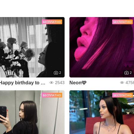
БЕСПЛАТНО
БЕСПЛАТНО
2
2
Happy birthday to me!❤️
Neon🩷
2543
475
БЕСПЛАТНО
БЕСПЛАТНО