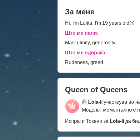
За мене
Hi, I'm Lolita, I'm 19 years old😚
Што ме пали:
Masculinity, generosity
Што ме одвраќа:
Rudeness, greed
Queen of Queens
Lola-li
учествува во н
Моделот моментално е 
Испрати Токени за
Lola-li
да бид