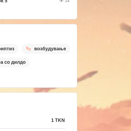
ok 5
14
риптиз
возбудување
ра со дилдо
1 TKN