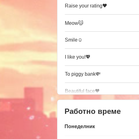
Raise your rating🖤
Meow😽
Smile☺️
I like you!💖
To piggy bank💸
Beautiful face🖤
Работно време
Понеделник