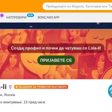
НАТПРЕВАРИ
BONCAMS APP
Создај профил и почни да чатуваш со
Lola-li!
ПРИЈАВЕТЕ СЕ
-li
и, Russia
о емитување: 13 пред часа