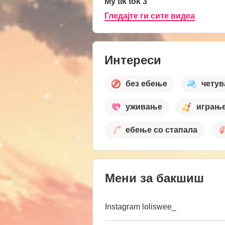
My tik tok 3
Гледајте ги сите видеа
Интереси
без ебење
чету
уживање
играњ
ебење со стапала
Мени за бакшиш
Instagram loliswee_