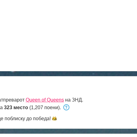
атпреварот
Queen of Queens
на ЗНД.
на
323 место
(1,207 поени).
е поблиску до
победа!