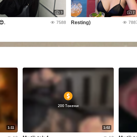
3
2
😍.
Resting)
7588
788
200 Токени
1:11
1:02