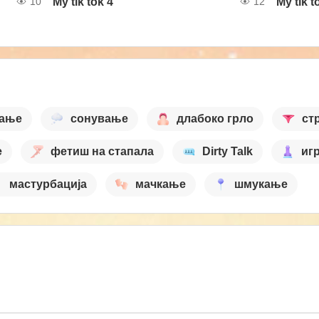
My tik tok 4
My tik t
10
12
вање
сонување
длабоко грло
ст
е
фетиш на стапала
Dirty Talk
иг
мастурбација
мачкање
шмукање