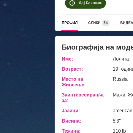
Дај Бакшиш
ПРОФИЛ
СЛИКИ
54
ВИДЕ
Биографија на мод
Име:
Лолита
Возраст:
19 годин
Место на
Russia
Живеење:
Заинтересиран/-а
Мажи, Ж
за:
Јазици:
american
Висина:
5'3"
Тежина:
110 lb